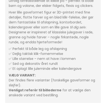
utrolig tilfredsstillende at klikke på – perfekt til både
børn og voksne, der elsker fidgets, flexis og clickers.
Hver lille gaveformet figur er 3D-printet med fine
detaljer, flotte farver og en blød klik-følelse, der gør
dem fantastiske til afslapning, kontorbordet,
kalendergaver eller som en lille gave
til dig selv
.
Designene er inspireret af klassiske julegaver i røde,
grønne og hvide farver – nogle firkantede, nogle
runde, og endda hjerteformede!
✅ Perfekt til både leg og afslapning
✅ Dejlig taktisk klik-fornemmelse
✅ Lille størrelse – nem at have i lommen
✅ Sød og dekorativ året rundt
✅ Et oplagt lille juleminde eller kalendergave
VÆLG VARIANT:
Der findes flere varianter (forskellige gaveformer og
sløjfer).
Venligst referér til billederne
for at vælge den
ønskede variant ved bestilling.