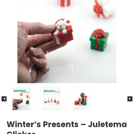
Sankthans
Winter’s Presents – Juletema