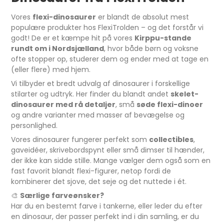
Vores
flexi-dinosaurer
er blandt de absolut mest
populære produkter hos FlexiTrolden – og det forstår vi
godt! De er et kæmpe hit på vores
Kirppu-stande
rundt om i Nordsjælland
, hvor både børn og voksne
ofte stopper op, studerer dem og ender med at tage en
(eller flere) med hjem.
Vi tilbyder et bredt udvalg af dinosaurer i forskellige
stilarter og udtryk. Her finder du blandt andet
skelet-
dinosaurer med rå detaljer
, små
søde flexi-dinoer
og andre varianter med masser af bevægelse og
personlighed.
Vores dinosaurer fungerer perfekt som
collectibles
,
gaveidéer, skrivebordspynt eller små dimser til hænder,
der ikke kan sidde stille. Mange vælger dem også som en
fast favorit blandt flexi-figurer, netop fordi de
kombinerer det sjove, det seje og det nuttede i ét.
🎨
Særlige farveønsker?
Har du en bestemt farve i tankerne, eller leder du efter
en dinosaur, der passer perfekt ind i din samling, er du